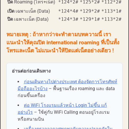
ปิด
Roaming (โทร+เน็ต)
*124*2#
*125*2#
*112*2#
เปิด
เฉพาะเน็ต (Data)
*124*4#
*129*2#
*113*1#
ปิด
เฉพาะเน็ต (Data)
*124*3#
*129*1#
*113*2#
หมายเหตุ : ถ้าหากว่าจะทำตามบทความนี้ เรา
แนะนำให้คุณปิด international roaming ที่เป็นทั้ง
โทรและเน็ต ไม่แนะนำให้ปิดแต่เน็ตอย่างเดียว !
อ่านต่อก่อนเดินทาง
ก่อนเดินทางไปต่างประเทศ ต้องจัดการโทรศัพท์
มือถืออะไรบ้าง
– พื้นฐานเรื่อง roaming และ data
ก่อนขึ้นเครื่อง
ต่อ WiFi โรงแรมแล้วหน้า Login ไม่ขึ้น แก้
อย่างไร
– ใช้คู่กับ WiFi Calling ตอนอยู่โรงแรม
หรือสนามบิน
เครื่องตรวจอากาศพกพากับความปลอดภัยใน