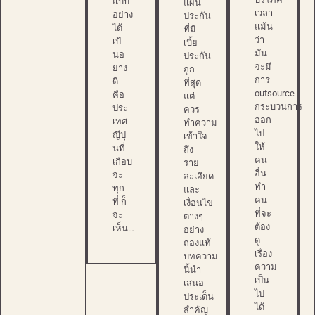
แบบ
แผน
เวลา
อย่าง
ประกัน
แม้น
ได้
ที่มี
ว่า
เป้
เบี้ย
มัน
นอ
ประกัน
จะมี
ย่าง
ถูก
การ
ดี
ที่สุด
outsource
คือ
แต่
กระบวนการ
ประ
ควร
ออก
เทศ
ทำความ
ไป
ญีปุ่
เข้าใจ
ให้
นที่
ถึง
คน
เกือบ
ราย
อื่น
จะ
ละเอียด
ทำ
ทุก
และ
คน
ที่ ก็
เงื่อนไข
ที่จะ
จะ
ต่างๆ
ต้อง
เห็น…
อย่าง
ดู
ถ่องแท้
เรื่อง
บทความ
ความ
นี้นำ
เป็น
เสนอ
ไป
ประเด็น
ได้
สำคัญ