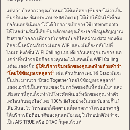
แต่ทว่า ถ้าหากว่าคุณกำหนดให้ซิมที่สอง (ซิมรองไม่ว่าเป็น
ซิมจริงและ ซิมประเภท eSIM ก็ตาม) ให้เปิดให้มันใช้เชื่อม
ต่ออินเตอร์เน็ตเอาไว้ได้ โดยการเปิดการใช้ internet data
ให้ไหลผ่านซิมนี้เสีย ซิมหลักของคุณก็จะเอาข้อมูลสัญญาณ
รับสายเข้าออก เพื่อการโทรศัพท์ปกติไหลผ่าน data ของซิม
ที่สองนี้ เหมือนกับว่า มันต่อ WIFI และ มันก็จะกลับไปที่
โหมด ฟังก์ชั่น WIFI Calling แบบเดียวกันเลยทุกประการ แต่
แค่ว่าที่หน้าจอมือถือของคุณจะไม่แสดงเป็น WIFI Calling
แต่จะแสดงชื่อ
ผู้ให้บริการซิมหลักของคุณลงท้ายด้วยคำว่า
“โดยใช้ข้อมูลเซลลูลาร์”
เช่น สำหรับกระผมใช้ Dtac มันจะ
ขึ้นประมาณว่า “Dtac Together โดยใช้ข้อมูลเซลลูลาร์”
แสดงเอาไว้เป็นสถานะของซิมการ์ดของดีแท็คอันนั้นๆ และ
เพียงเท่านี้คุณก็จะทำให้โทรศัพท์เบอร์หลักของคุณ ทำตัว
เหมือนกับอยู่เมืองไทย 100% ยังไงอย่างงั้นเลย รับสายก็ไม่
เสียเงินอะไร โทรออกก็คิดตามแพ็คเกจการโทรออกจากผู้
ให้บริการมือถือปกติของคุณเหมือนอยู่ในไทยปกติไม่ว่าจะ
เป็น AIS TRUE หรือ DTAC ก็สุดแล้วแต่