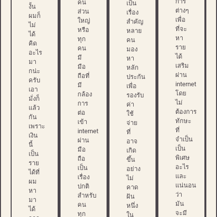
การ
คน
เป็น
งั้น
ต่างๆ
ส่วน
เรื่อง
ผมก็
เพื่อ
ใหญ่
สำคัญ
ไม่
ที่จะ
หรือ
หลาย
ได้
หา
ทุก
คน
คิด
ราย
คน
มอง
อะไร
ได้
มี
หา
มา
เสริม
มือ
หลัก
กน่ะ
ผ่าน
ถือที่
ประกัน
ครับ
internet
มี
เพื่อ
เอา
โดย
กล้อง
รองรับ
มั่งก็
ไม่
การ
ค่า
แล้ว
ต้องการ
ต่อ
ใช้
กัน
ทักษะ
เข้า
จ่าย
เพราะ
ที่
internet
ที่
เงิน
จำเป็น
ผ่าน
อาจ
นี้
เป็น
มือ
เกิด
เป็น
พิเศษ
ถือ
ขึ้น
ราย
อะไร
เป็น
อย่าง
ได้ที่
และ
เรื่อง
ไม่
ผม
แน่นอน
ปกติ
คาด
หา
ว่า
สำหรับ
ฝัน
มา
มัน
คน
หนึ่ง
ได้
จะมี
ทุก
ใน