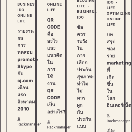
BLOGING
IDO
BUSINESS
ONLINE
LIFE
LIFE
IDO
LIFE
BUSINESS
OPTIMIZING
ONLINE
IDO
ONLINE
QR
LIFE
LIFE
CODE
ข้อ
รายงาน
คือ
ควร
บท
ผล
อะไร
ระวัง
สรุป
การ
และ
ใน
ของ
ทดสอบ
แนวคิด
การ
รวย
promote
ใน
เลือก
marketing
Skype
การ
ประกัน
ที่
กับ
ใช้
สุขภาพ:
เกิด
cj.com
งาน
ทำไม
ขึ้น
เดือน
QR
ไม่
ใน
แรก
CODE
ควร
โลก
สิงหาคม
เป็น
ผูก
อินเตอร์เน็ต
2010
อย่างไร?
กับ
ประกัน
Rackmanager
Rackmanager
แบบ
Rackmanager
เนื่อง