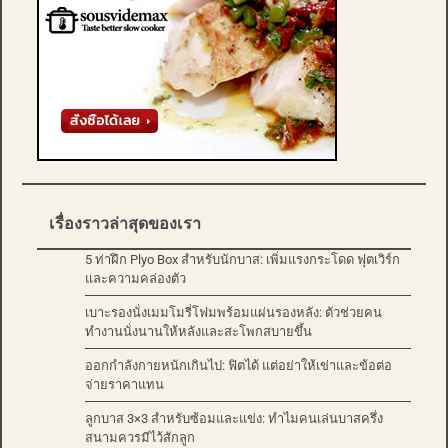
เรื่องราวล่าสุดของเรา
5 ท่าฝึก Plyo Box สำหรับนักบาส: เพิ่มแรงกระโดด ฟุตเวิร์ก
และความคล่องตัว
เบาะรองนั่งเมมโมรี่โฟมพร้อมแผ่นรองหลัง: ตัวช่วยคน
ทำงานนั่งนานให้หลังและสะโพกสบายขึ้น
ออกกำลังกายหนักเกินไป: ฟิตได้ แต่อย่าให้เข่าและข้อต่อ
จ่ายราคาแทน
ลูกบาส 3×3 สำหรับซ้อมและแข่ง: ทำไมคนเล่นบาสครึ่ง
สนามควรมีไว้สักลูก