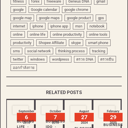
fitness
forex
freeware
Geneus DNA
gmail
google
Google calendar
google chrome
google map
google maps
google product
gps
internet
iphone
iphone app
msn
notebook
online
online life
online productivity
online tools
productivity
Shopee Affiliate
skype
smart phone
sms
social network
thinking process
tracking
twitter
windows
wordpress
ตรวจ DNA
ตรวจยีน
ออกกำลังกาย
RELATED POSTS
September
October
August
February
6
7
27
29
BLOGING
BUSINESS
2010
2010
2024
2020
BUSINESS
LIFE
IDO