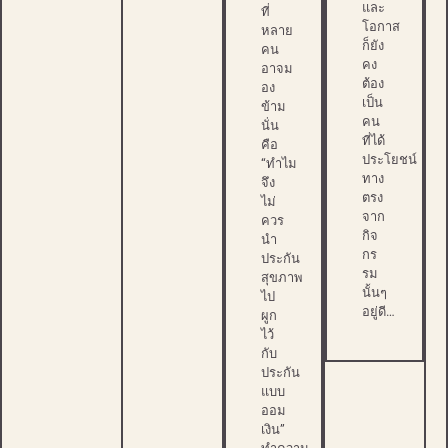
และ
ที่
โอกาส
หลาย
ก็ยัง
คน
คง
อาจม
ต้อง
อง
เป็น
ข้าม
คน
นั่น
ที่ได้
คือ
ประโยชน์
“ทำไม
ทาง
จึง
ตรง
ไม่
จาก
ควร
กิจ
นำ
กร
ประกัน
รม
สุขภาพ
นั้นๆ
ไป
อยู่ดี…
ผูก
ไว้
กับ
ประกัน
แบบ
ออม
เงิน”