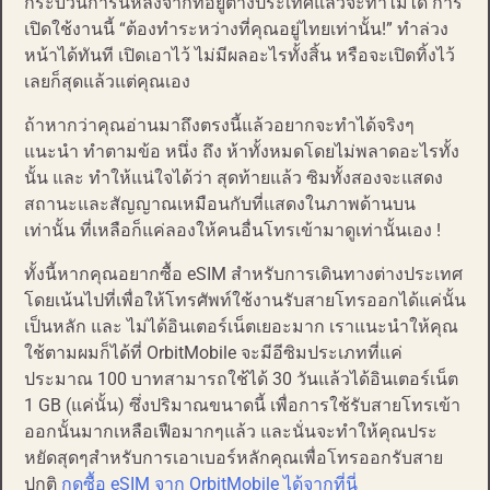
กระบวนการนี้หลังจากที่อยู่ต่างประเทศแล้วจะทำไม่ได้ การ
เปิดใช้งานนี้ “ต้องทำระหว่างที่คุณอยู่ไทยเท่านั้น!” ทำล่วง
หน้าได้ทันที เปิดเอาไว้ ไม่มีผลอะไรทั้งสิ้น หรือจะเปิดทิ้งไว้
เลยก็สุดแล้วแต่คุณเอง
ถ้าหากว่าคุณอ่านมาถึงตรงนี้แล้วอยากจะทำได้จริงๆ
แนะนำ ทำตามข้อ หนึ่ง ถึง ห้าทั้งหมดโดยไม่พลาดอะไรทั้ง
นั้น และ ทำให้แน่ใจได้ว่า สุดท้ายแล้ว ซิมทั้งสองจะแสดง
สถานะและสัญญาณเหมือนกับที่แสดงในภาพด้านบน
เท่านั้น ที่เหลือก็แค่ลองให้คนอื่นโทรเข้ามาดูเท่านั้นเอง !
ทั้งนี้หากคุณอยากซื้อ eSIM สำหรับการเดินทางต่างประเทศ
โดยเน้นไปที่เพื่อให้โทรศัพท์ใช้งานรับสายโทรออกได้แค่นั้น
เป็นหลัก และ ไม่ได้อินเตอร์เน็ตเยอะมาก เราแนะนำให้คุณ
ใช้ตามผมก็ได้ที่ OrbitMobile จะมีอีซิมประเภทที่แค่
ประมาณ 100 บาทสามารถใช้ได้ 30 วันแล้วได้อินเตอร์เน็ต
1 GB (แค่นั้น) ซึ่งปริมาณขนาดนี้ เพื่อการใช้รับสายโทรเข้า
ออกนั้นมากเหลือเฟือมากๆแล้ว และนั่นจะทำให้คุณประ
หยัดสุดๆสำหรับการเอาเบอร์หลักคุณเพื่อโทรออกรับสาย
ปกติ
กดซื้อ eSIM จาก OrbitMobile ได้จากที่นี่