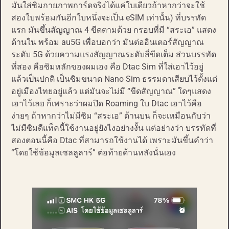
มันใส่ซิมกายภาพการ์ดจริงได้แค่ใบเดียวถ้าหากว่าจะใช้
สองใบพร้อมกันอีกใบหนึ่งจะเป็น eSIM เท่านั้น) ที่บรรทัด
แรก มันขึ้นสัญญาณ 4 ขีดตามด้วย กรอบที่มี “สระเอ” แสดง
ด้านใน พร้อม au5G เพื่อบอกว่า มันต่ออินเตอร์สัญญาณ
ระดับ 5G ด้วยความแรงสัญญาณระดับสี่ขีดเต็ม ส่วนบรรทัด
ที่สอง คือซิมหลักของผมเอง คือ Dtac Sim ที่ใส่เอาไว้อยู่
แล้วเป็นปกติ เป็นซิมขนาด Nano Sim ธรรมดาเสียบไว้ตั้งแต่
อยู่เมืองไทยอยู่แล้ว แต่มันจะไม่มี “ขีดสัญญาณ” ใดๆแสดง
เอาไว้เลย ก็เพราะว่าผมปิด Roaming ใบ Dtac เอาไว้คือ
ง่ายๆ ถ้าหากว่าไม่มีซิม “สระเอ” ด้านบน ก็จะเหมือนกับว่า
ไม่มีซิมดีแท็คนี้ใช้งานอยู่ยังไงอย่างงั้น แต่อย่างว่า บรรทัดที่
สองตอนนี้คือ Dtac ที่สามารถใช้งานได้ เพราะมันขึ้นคำว่า
“โดยใช้ข้อมูลเซลลูลาร์” ต่อท้ายด้านหลังนั่นเอง