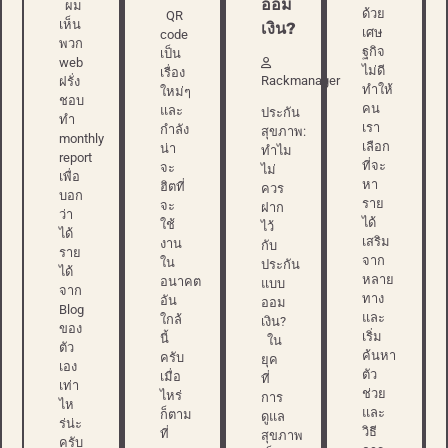
ออม
ผม
ด้วย
QR
เห็น
เงิน?
เศษ
code
พวก
ฐกิจ
เป็น
web
ไม่ดี
เรื่อง
Rackmanager
ฝรั่ง
ทำให้
ใหม่ๆ
ชอบ
คน
และ
ประกัน
ทำ
เรา
กำลัง
สุขภาพ:
monthly
เลือก
น่า
ทำไม
report
ที่จะ
จะ
ไม่
เพื่อ
หา
ฮิตที่
ควร
บอก
ราย
จะ
ฝาก
ว่า
ได้
ใช้
ไว้
ได้
เสริม
งาน
กับ
ราย
จาก
ใน
ประกัน
ได้
หลาย
อนาคต
แบบ
จาก
ทาง
อัน
ออม
Blog
และ
ใกล้
เงิน?
ของ
เริ่ม
นี้
ใน
ตัว
ค้นหา
ครับ
ยุค
เอง
ตัว
เมื่อ
ที่
เท่า
ช่วย
ไหร่
การ
ไห
และ
ก็ตาม
ดูแล
ร่น่ะ
วิธี
ที่
สุขภาพ
ครับ