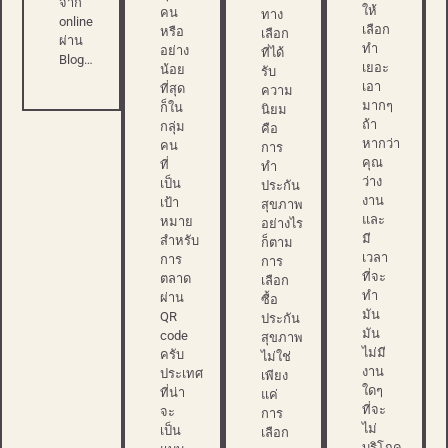
จาก
ให้
คน
ทาง
online
เลือก
หรือ
เลือก
ผ่าน
ทำ
อย่าง
ที่ได้
Blog…
เยอะ
น้อย
รับ
เอา
ที่สุด
ความ
มากๆ
ก็ใน
นิยม
ถ้า
กลุ่ม
คือ
หากว่า
คน
การ
คุณ
ที่
ทำ
ว่าง
เป็น
ประกัน
งาน
เป้า
สุขภาพ
และ
หมาย
อย่างไร
มี
สำหรับ
ก็ตาม
เวลา
การ
การ
ที่จะ
ตลาด
เลือก
ทำ
ผ่าน
ซื้อ
มัน
QR
ประกัน
มัน
code
สุขภาพ
ไม่มี
ครับ
ไม่ใช่
งาน
ประเทศ
เพียง
ใดๆ
ที่น่า
แค่
ที่จะ
จะ
การ
ไม่
เป็น
เลือก
บริโภค