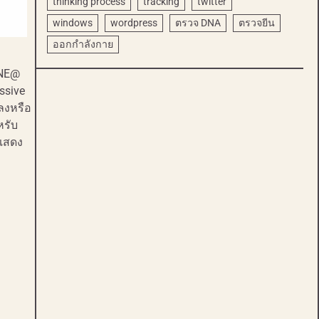
thinking process
tracking
twitter
windows
wordpress
ตรวจ DNA
ตรวจยีน
ออกกำลังกาย
INE@
ssive
ปลงหรือ
หรับ
รแสดง