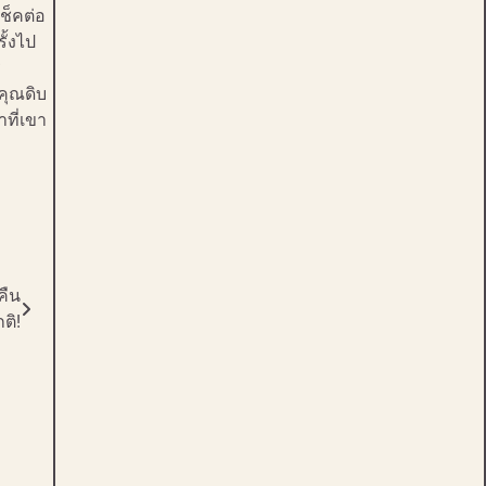
ช็คต่อ
ั้งไป
ร
คุณดิบ
าที่เขา
คืน
ติ!