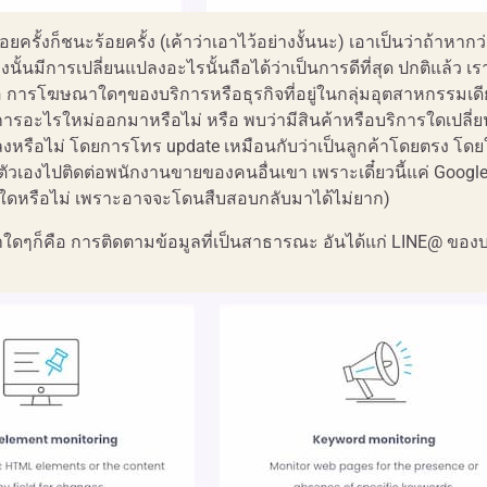
้อยครั้งก็ชนะร้อยครั้ง (เค้าว่าเอาไว้อย่างงั้นนะ) เอาเป็นว่าถ้าหาก
ข่งนั้นมีการเปลี่ยนแปลงอะไรนั้นถือได้ว่าเป็นการดีที่สุด ปกติแล้ว เ
 การโฆษณาใดๆของบริการหรือธุรกิจที่อยู่ในกลุ่มอุตสาหกรรมเดี
อกบริการอะไรใหม่ออกมาหรือไม่ หรือ พบว่ามีสินค้าหรือบริการใดเปลี
งหรือไม่ โดยการโทร update เหมือนกับว่าเป็นลูกค้าโดยตรง โดย
วเองไปติดต่อพนักงานขายของคนอื่นเขา เพราะเดี๋ยวนี้แค่ Google 
ิการใดหรือไม่ เพราะอาจจะโดนสืบสอบกลับมาได้ไม่ยาก)
ติกาใดๆก็คือ การติดตามข้อมูลที่เป็นสาธารณะ อันได้แก่ LINE@ ของ