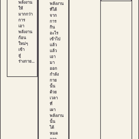
พลังงาน
พลังงาน
ให้
ที่ได้
มากกว่า
จาก
การ
การ
เอา
กิน
พลังงาน
อะไร
ก้อน
เข้าไป
ใหม่ๆ
แล้ว
เข้า
แล้ว
สู่
เอา
ร่างกาย…
มา
ออก
กำลัง
กาย
นั้น
ด้วย
เวลา
ที่
เผา
พลังงาน
นั้น
ได้
หมด