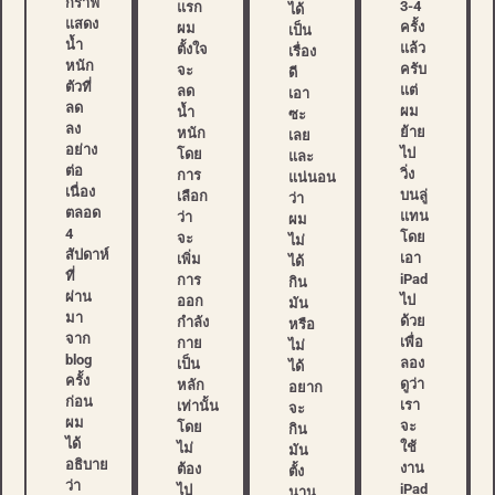
กราฟ
3-4
แรก
ได้
แสดง
ครั้ง
ผม
เป็น
น้ำ
แล้ว
ตั้งใจ
เรื่อง
หนัก
ครับ
จะ
ดี
ตัวที่
แต่
ลด
เอา
ลด
ผม
น้ำ
ซะ
ลง
ย้าย
หนัก
เลย
อย่าง
ไป
โดย
และ
ต่อ
วิ่ง
การ
แน่นอน
เนื่อง
บนลู่
เลือก
ว่า
ตลอด
แทน
ว่า
ผม
4
โดย
จะ
ไม่
สัปดาห์
เอา
เพิ่ม
ได้
ที่
iPad
การ
กิน
ผ่าน
ไป
ออก
มัน
มา
ด้วย
กำลัง
หรือ
จาก
เพื่อ
กาย
ไม่
blog
ลอง
เป็น
ได้
ครั้ง
ดูว่า
หลัก
อยาก
ก่อน
เรา
เท่านั้น
จะ
ผม
จะ
โดย
กิน
ได้
ใช้
ไม่
มัน
อธิบาย
งาน
ต้อง
ตั้ง
ว่า
iPad
ไป
นาน