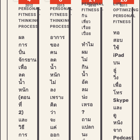
PERSONAL
LIFE
2012
2013
2010
2011
PERSONAL
PERSONAL
FITNESS
OPTIMIZING
FITNESS
FITNESS
กิน
PERSONAL
THINKING
THINKING
เที่ยว
FITNESS
PROCESS
PROCESS
เรื่อย
ทอ
เปื่อย
ผล
อาการ
สอบ
ทำไม
การ
ของ
ใช้
ผม
ปั่น
คน
iPad
ไม่
จักรยาน
ลด
บน
กิน
เพื่อ
น้ำ
ลู่
น้ำ
ลด
หนัก
วิ่ง
อัด
น้ำ
ไม่
เพื่อ
ลม
หนัก
ลง
โทร
น่ะ
(ตอน
เพราะ
Skype
เหรอ
ที่
คิด
และ
?
2)
ว่า
ดู
ถาม
และ
จะ
หนัง
แปลก
วิธี
แค่
จาก
นะ
การ
ออก
Podcast