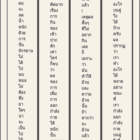
ผม
อะไร
คิดมาก
แล้ว
จะ
บนลู่
เรื่อง
!
ลด
วิ่ง
การ
เหตุผล
น้ำ
ได้
กิน
สั้นๆ
หนัก
บ้าง
ของ
ที่ไม่
ด้วย
ครับ
เข้า
อยาก
การ
ผล
ปาก
กิน
ปั่น
ปรากฏ
สัก
เลย
จักรยาน
ว่า
เท่า
ก็
ไม่
เรา
ไหร่
เพราะ
ได้
ทำ
ก็พบ
ว่า
ไป
อะไร
ว่า
มัน
พบ
ได้
ผล
ทำให้
หมอ
หลาย
ของ
อ้วน
ไม่
อย่าง
การ
และ
ต้อง
ขณะ
เพิ่ม
ความ
พึ่ง
ที่
การ
อ้วน
ยา
เรา
ออก
นั้น
ใดๆ
กำลัง
กำลัง
ถ้า
น่า
ออก
กาย
หากว่า
จะ
กำลัง
ให้
จะ
เป็น
กาย
หนัก
อ้วน
ไป
บนลู่
นั้น
แล้ว
ได้