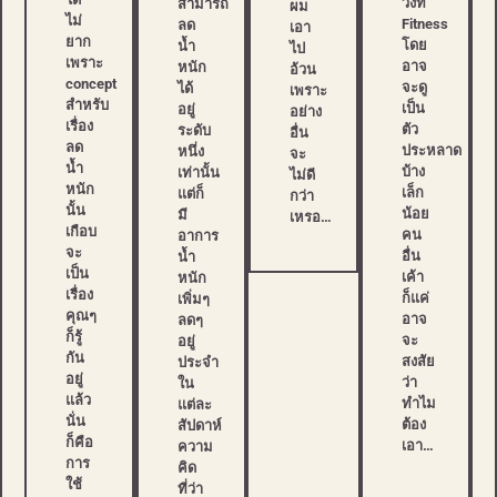
วิ่งที่
สามารถ
ผม
ไม่
Fitness
ลด
เอา
ยาก
โดย
น้ำ
ไป
เพราะ
อาจ
หนัก
อ้วน
concept
จะดู
ได้
เพราะ
สำหรับ
เป็น
อยู่
อย่าง
เรื่อง
ตัว
ระดับ
อื่น
ลด
ประหลาด
หนึ่ง
จะ
น้ำ
บ้าง
เท่านั้น
ไม่ดี
หนัก
เล็ก
แต่ก็
กว่า
นั้น
น้อย
มี
เหรอ…
เกือบ
คน
อาการ
จะ
อื่น
น้ำ
เป็น
เค้า
หนัก
เรื่อง
ก็แค่
เพิ่มๆ
คุณๆ
อาจ
ลดๆ
ก็รู้
จะ
อยู่
กัน
สงสัย
ประจำ
อยู่
ว่า
ใน
แล้ว
ทำไม
แต่ละ
นั่น
ต้อง
สัปดาห์
ก็คือ
เอา…
ความ
การ
คิด
ใช้
ที่ว่า