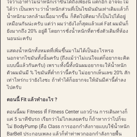
ใจว่าเอาทำไมน้ำหนักเราขึ้นได้ถึงเพียงนี้ แต่ก็อีก อาจจะโม้
ได้ว่า เป็นเพราะว่าน้ำหนักส่วนที่เป็นไขมันมันเท่าเดิมแล้วก็
น้ำหนักมวลกล้ามเนื้อมากขึ้น ก็คิดไปคิดมาก็เป็นไปได้อยู่
เหมือนกันน่ะครับ แต่ว่า ผมว่ายังไงก็สุดแล้วแต่ Fat ผมมันก็
ยังมากถึง 20% อยู่ดี โดยการชั่งน้ำหนักที่ตาชั่งตัวเดิมที่ห้อง
นอนน่ะครับ
แสดงน้ำหนักทั้งหมดที่เพิ่มขึ้นมาไม่ได้เป็นอะไรหรอ
นอกจากไขมันทั้งนั้นครับ (ถึงแม้ว่าไม่แน่ใจแต่ก็อยากจะคิด
แบบนี้แล้วกันครับ) เพราะทั้งนี้ทั้งนันผมอยากจะให้น้ำหนัก
ตัวผมมันมี % ไขมันที่ต่ำกว่านี้ครับ ไม่อยากเห็นเลข 20% สัก
เท่าไหร่กะว่ายังไงซะ ถ้าทำได้ก็อยากจะให้มันมีค่านี้ต่ำลง
ไปครับ
ตอนนี้ Fit แล้วทำอะไร ?
ตอนนี้ผม Fitness ที่ Fitness Center แถวบ้าน การเดินทางก็
แค่ 5 นาทีขับรถ เรียกว่าไม่ไกลเลยครับ ก็ถ้าหากว่าไปก็จะ
ไม่ BodyPump (คือ Class การออกกำลังกายแบบใช้น้ำหนัก
BarBell ประกอบเพลง แล้วก็ทำท่าพวกออกกำลังกายพื้น