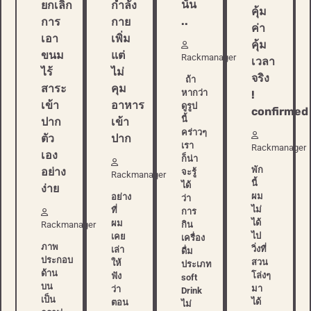
นั่น
ยกเลิก
กำลัง
คุ้ม
..
การ
กาย
ค่า
เอา
เพิ่ม
คุ้ม
ขนม
แต่
Rackmanager
เวลา
ไร้
ไม่
จริง
ถ้า
สาระ
คุม
หากว่า
!
เข้า
อาหาร
ดูรูป
confirmed
นี้
ปาก
เข้า
คร่าวๆ
ตัว
ปาก
เรา
Rackmanager
เอง
ก็น่า
พัก
อย่าง
จะรู้
Rackmanager
นี้
ได้
ง่าย
ผม
อย่าง
ว่า
ไม่
ที่
การ
ได้
ผม
กิน
Rackmanager
ไป
เคย
เครื่อง
ภาพ
วิ่งที่
เล่า
ดื่ม
ประกอบ
สวน
ให้
ประเภท
ด้าน
โล่งๆ
ฟัง
soft
บน
มา
ว่า
Drink
เป็น
ได้
ตอน
ไม่