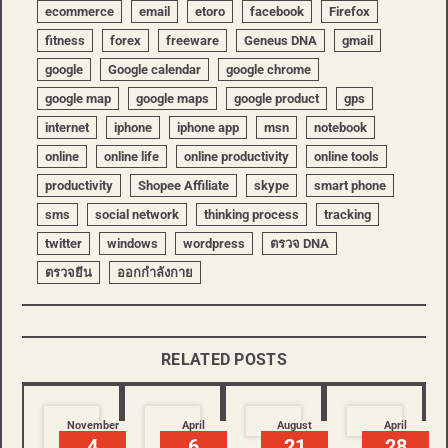
ecommerce
email
etoro
facebook
Firefox
fitness
forex
freeware
Geneus DNA
gmail
google
Google calendar
google chrome
google map
google maps
google product
gps
internet
iphone
iphone app
msn
notebook
online
online life
online productivity
online tools
productivity
Shopee Affiliate
skype
smart phone
sms
social network
thinking process
tracking
twitter
windows
wordpress
ตรวจ DNA
ตรวจยีน
ออกกำลังกาย
RELATED POSTS
November
April
August
April
4
6
21
28