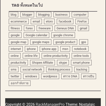
TAG ทั้งหมดในเว็ป
blog
blogger
blogging
business
computer
ecommerce
email
etoro
facebook
Firefox
fitness
forex
freeware
Geneus DNA
gmail
google
Google calendar
google chrome
google map
google maps
google product
gps
internet
iphone
iphone app
msn
notebook
online
online life
online productivity
online tools
productivity
Shopee Affiliate
skype
smart phone
sms
social network
thinking process
tracking
twitter
windows
wordpress
ตรวจ DNA
ตรวจยีน
ออกกำลังกาย
Copyright © 2026
RackManagerPro
Theme: Nostalgic