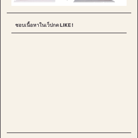
ชอบเนื้อหาในเว็ปกด LIKE !