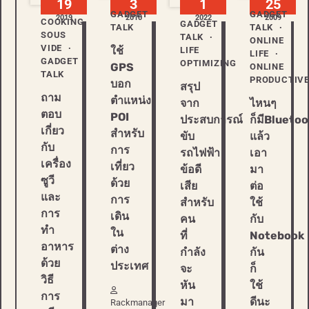
19
3
1
25
GADGET
GADGET
2019
2010
2022
2009
COOKING
GADGET
TALK
TALK
SOUS
TALK
ONLINE
VIDE
ใช้
LIFE
LIFE
GADGET
OPTIMIZING
GPS
ONLINE
TALK
PRODUCTIV
บอก
สรุป
ถาม
ตำแหน่ง
ไหนๆ
จาก
ตอบ
POI
ก็มีBluetoo
ประสบการณ์
เกี่ยว
สำหรับ
แล้ว
ขับ
กับ
การ
เอา
รถไฟฟ้า
เครื่อง
เที่ยว
มา
ข้อดี
ซูวี
ด้วย
ต่อ
เสีย
และ
การ
ใช้
สำหรับ
การ
เดิน
กับ
คน
ทำ
ใน
Notebook
ที่
อาหาร
ต่าง
กัน
กำลัง
ด้วย
ประเทศ
ก็
จะ
วิธี
ใช้
หัน
การ
ดีนะ
มา
Rackmanager