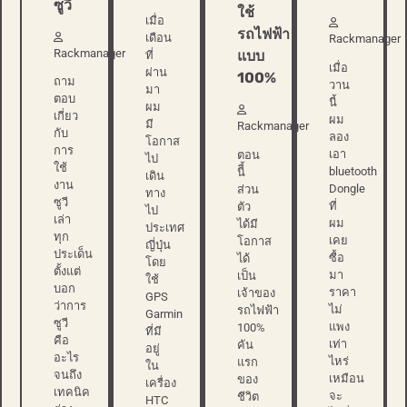
ซูวี
ใช้
เมื่อ
รถไฟฟ้า
เดือน
Rackmanager
Rackmanager
แบบ
ที่
เมื่อ
ผ่าน
100%
ถาม
วาน
มา
ตอบ
นี้
ผม
เกี่ยว
ผม
มี
Rackmanager
กับ
ลอง
โอกาส
การ
เอา
ตอน
ไป
ใช้
bluetooth
นีี้
เดิน
งาน
Dongle
ส่วน
ทาง
ซูวี
ที่
ตัว
ไป
เล่า
ผม
ได้มี
ประเทศ
ทุก
เคย
โอกาส
ญี่ปุ่น
ประเด็น
ซื้อ
ได้
โดย
ตั้งแต่
มา
เป็น
ใช้
บอก
ราคา
เจ้าของ
GPS
ว่าการ
ไม่
รถไฟฟ้า
Garmin
ซูวี
แพง
100%
ที่มี
คือ
เท่า
คัน
อยู่
อะไร
ไหร่
แรก
ใน
จนถึง
เหมือน
ของ
เครื่อง
เทคนิค
จะ
ชีวิต
HTC