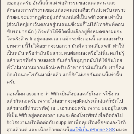
เยอะสุดครับ อันนี้แล้วแต่ พฤติกรรมของแต่ละคน และ
ลักษณะการทำงานของแต่ละคนเช่นเดียวกันน่ะครับ เพราะ
ด้วยผมจะปรากฏตัวอยู่แต่ตำแหน่งที่เป็น wifi zone เท่านั้น
(ส่วนใหญ่ยกเว้นตอนอยู่บนถนนซึ่งผมก็ไม่ได้โทรศัพท์ตอน
ขับรถมากนัก ) ก็จะทำให้ชีวิตที่เหลืออยู่ทั้งหมดของผมจะ
โดนรังสี wifi อยู่ตลอดเวลา แม้กระทั่งตอนนี้ ่เอาเถอะครับ
บทความนี้ไม่ได้อยากจะบอกว่า มันมีความเสี่ยง wifi ทำให้
เป็นหมัน หรือว่ามันมีผลกระทบต่อสมองหรือไม่นั้น ผมไม่รู้
แล้ว พวกที่เค้า research กันเค้าก็อนุญาตมันให้ใช้กันโดย
ทั่วไปมานานมากแล้วน่ะครับ ถ้าหากว่ามันเป็นภัย เราก็คง
ต้องโดนอะไรกันมามั่งแล้ว แต่ก็ยังไม่เจอกันตอนนี้เท่านั้น
ครับ
ตอนนี้ผม assume ว่า Wifi เป็นสิ่งปลอดภัยในการใช้งาน
แล้วกันนะครับ เพราะไม่อยากจะคุยผิดประเด็น(แต่ก็ซัดไป
แล้วสามสี่ห้าบรรทัด) เอ .. เอาเถอะครับ เพราะ ผมอยู่ในเขต
ที่เป็น Wifi อยู่ตลอดเวลา และจะต้องโทรศัพท์เพื่อติดต่อไป
ยังโรงงานหรือติดต่อกับ supplier เพื่อคุยเรื่องซื้อของอะไรก็
สุดแล้วแต่ และ เนื่องด้วยตอนนี้
ผมใช้เป็น iPhone 3GS
ผมจะ