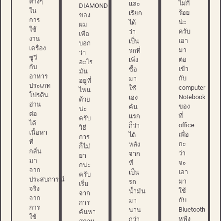
ต่างๆ
ไม่กี่
และ
DIAMOND
ใน
ร้อย
เรียก
ของ
การ
น่ะ
ได้
ผม
ใช้
ครับ
ว่า
เพื่อ
งาน
เอา
เป็น
บอก
เครื่อง
มา
รถที่
ว่า
ซูวี
ต่อ
เพิ่ง
อะไร
กับ
เข้า
ซื้อ
มัน
อาหาร
กับ
มา
อยู่ที่
ประเภท
computer
ใช้
ไหน
โปรตีน
Notebook
เอง
ด้วย
อ่าน
ของ
คัน
น่ะ
ต่อ
ที่
แรก
ครับ
ได้
office
ก็ว่า
วิธี
เนื้อหา
เพื่อ
ได้
การ
ที่
กะ
หลัง
ก็ไม่
กลั่น
ว่า
จาก
ยา
มา
จะ
ที่
กน่ะ
จาก
เอา
เป็น
ครับ
ประสบการณ์
มา
รถ
เริ่ม
จริง
ใช้
น้ำมัน
จาก
จาก
กับ
มา
การ
การ
Bluetooth
นาน
ค้นหา
ใช้
หูฟัง
กว่า