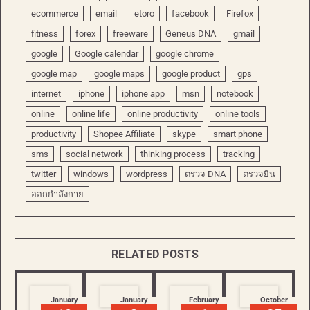
ecommerce
email
etoro
facebook
Firefox
fitness
forex
freeware
Geneus DNA
gmail
google
Google calendar
google chrome
google map
google maps
google product
gps
internet
iphone
iphone app
msn
notebook
online
online life
online productivity
online tools
productivity
Shopee Affiliate
skype
smart phone
sms
social network
thinking process
tracking
twitter
windows
wordpress
ตรวจ DNA
ตรวจยีน
ออกกำลังกาย
RELATED POSTS
January
January
February
October