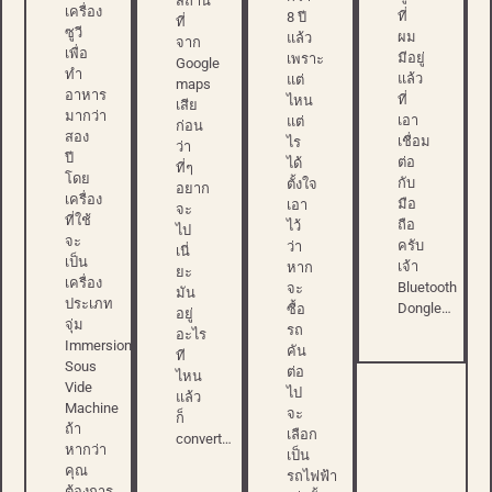
สถาน
เครื่อง
ที่
8 ปี
ที่
ซูวี
ผม
แล้ว
จาก
เพื่อ
มีอยู่
เพราะ
Google
ทำ
แล้ว
แต่
maps
อาหาร
ที่
ไหน
เสีย
มากว่า
เอา
แต่
ก่อน
สอง
เชื่อม
ไร
ว่า
ปี
ต่อ
ได้
ที่ๆ
โดย
กับ
ตั้งใจ
อยาก
เครื่อง
มือ
เอา
จะ
ที่ใช้
ถือ
ไว้
ไป
จะ
ครับ
ว่า
เนี่
เป็น
เจ้า
หาก
ยะ
เครื่อง
Bluetooth
จะ
มัน
ประเภท
Dongle…
ซื้อ
อยู่
จุ่ม
รถ
อะไร
Immersion
คัน
ที
Sous
ต่อ
ไหน
Vide
ไป
แล้ว
Machine
จะ
ก็
ถ้า
เลือก
convert…
หากว่า
เป็น
คุณ
รถไฟฟ้า
ต้องการ