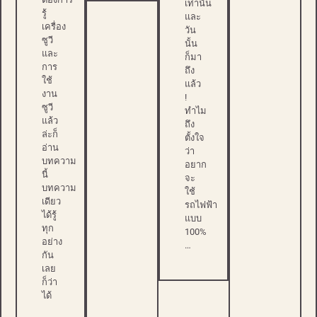
เท่านั้น
รู้
และ
เครื่อง
วัน
ซูวี
นั้น
และ
ก็มา
การ
ถึง
ใช้
แล้ว
งาน
!
ซูวี
ทำไม
แล้ว
ถึง
ล่ะก็
ตั้งใจ
อ่าน
ว่า
บทความ
อยาก
นี้
จะ
บทความ
ใช้
เดียว
รถไฟฟ้า
ได้รู้
แบบ
ทุก
100%
อย่าง
…
กัน
เลย
ก็ว่า
ได้