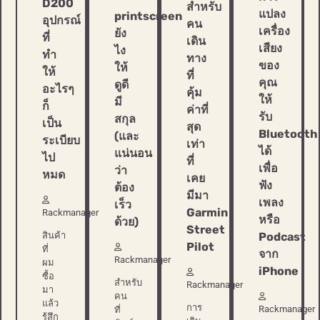
D200
สำหรับ
แปลง
printscreen
อุปกรณ์
คน
เครื่อง
ยัง
ที่
เดิน
เสียง
ไง
ทำ
ทาง
ของ
ให้
ให้
ที่
คุณ
ดูดี
อะไรๆ
คุ้ม
ให้
มี
ก็
ค่าที่
รับ
สกุล
เป็น
สุด
Bluetooth
(และ
ระเบียบ
เท่า
ได้
แน่นอน
ไป
ที่
เพื่อ
ว่า
หมด
เคย
ฟัง
ต้อง
มีมา
เพลง
เร็ว
Garmin
Rackmanager
หรือ
ด้วย)
Street
สินค้า
Podcast
Pilot
ที่
จาก
Rackmanager
ผม
iPhone
ซื้อ
สำหรับ
Rackmanager
มา
คน
แล้ว
การ
Rackmanager
ที่
รู้สึก