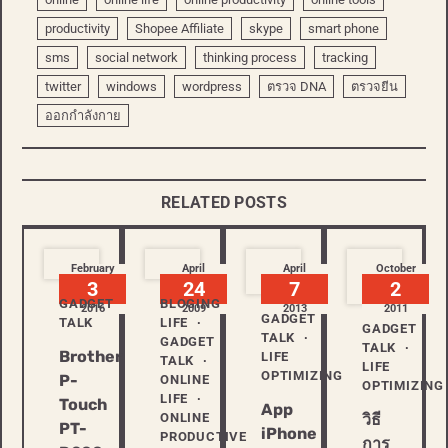
productivity
Shopee Affiliate
skype
smart phone
sms
social network
thinking process
tracking
twitter
windows
wordpress
ตรวจ DNA
ตรวจยีน
ออกกำลังกาย
RELATED POSTS
February
April
April
October
3
24
7
2
GADGET
BLOGING
2016
2009
2013
2011
GADGET
TALK
LIFE
GADGET
TALK
GADGET
TALK
Brother
LIFE
TALK
LIFE
OPTIMIZING
P-
ONLINE
OPTIMIZING
LIFE
Touch
App
ONLINE
วิธี
PT-
iPhone
PRODUCTIVE
การ