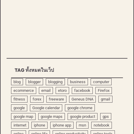
TAG ทั้งหมดในเว็ป
blog
blogger
blogging
business
computer
ecommerce
email
etoro
facebook
Firefox
fitness
forex
freeware
Geneus DNA
gmail
google
Google calendar
google chrome
google map
google maps
google product
gps
internet
iphone
iphone app
msn
notebook
online
online life
online productivity
online tools