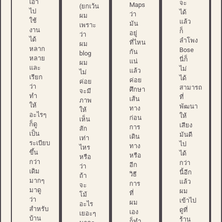
เอา
จะ
Maps
(ยกเว้น
ไป
ได้
ว่า
ผม
ใช้
แล้ว
มัน
เพราะ
งาน
ก็
อยู่
ว่า
ได้
ลำโพง
ที่ไหน
ผม
หลาก
Bose
กัน
blog
หลาย
นี่ก็
แน่
ผม
และ
ไม่
แล้ว
ไม่
เรียก
ได้
ค่อย
ค่อย
ว่า
สามารถ
ศึกษา
จะมี
ทำ
ที่
เส้น
ภาพ
ให้
พัฒนา
ทาง
ให้
อะไรๆ
ให้
ก่อน
เห็น
ก็ดู
เสียง
การ
สัก
เป็น
มันดี
เดิน
เท่า
ระเบียบ
ไป
ทาง
ไหร
ขึ้น
ได้
หรือ
หรือ
กว่า
กว่า
อีก
ว่า
เดิม
นี้อีก
วิธี
ถ้า
มากๆ
แล้ว
การ
จะ
มาดู
ผม
ที่
โม้
ว่า
เข้าไป
ผม
อะไร
สำหรับ
ดูที่
เอง
เยอะๆ
บ้าน
ร้าน
ก็ทำ