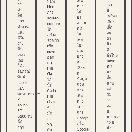
เดิน
พิมพ์
ว่า
ผม
ทาง
blog
ทำ
มี
ไป
การ
ใช้
เครื่อง
ยัง
screen
การ
เสียง
สถาน
capture
ทำงาน
เล็กๆ
ที่ที่
ได้
และ
อยู่
ไม่
อย่าง
ชีวิต
ตัว
เคย
รวดเร็ว
ง่าย
นึง
ไป
เพื่อ
ขึ้น
คือ
คุณ
save
เยอะ
ลำโพง
อาจ
ออก
เลย
Bose
จะ
มา
ก็คือ
ที่มี
เลือก
เป็น
อุปกรณ์
มา
หา
file
พิมพ์
ตั้ง
ข้อมูล
ได้
Label
นาน
ก่อน
นั้น
แบบ
แล้ว
การ
ถือว่า
พกพา Brother
ผม
เดิน
เป็น
P-
ว่า
ทาง
เรื่อง
Touch
ผม
โดย
ที่
PT-
มี
การ
มัก
D200 รุ่น
มากกว่า
Google
จะ
นี้มี
10 ปี
ดูใน
ทำ
การ
น่า
Google
กัน