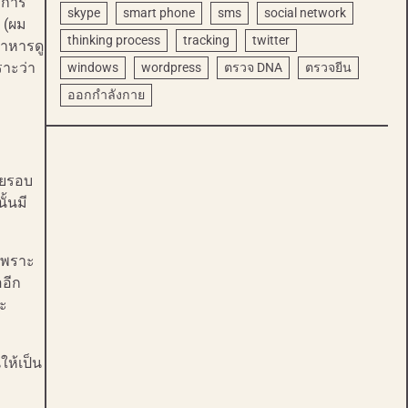
าการ
skype
smart phone
sms
social network
 (ผม
thinking process
tracking
twitter
อาหารดู
ราะว่า
windows
wordpress
ตรวจ DNA
ตรวจยีน
ออกกำลังกาย
โดยรอบ
ั้นมี
 เพราะ
ออีก
ซะ
ให้เป็น