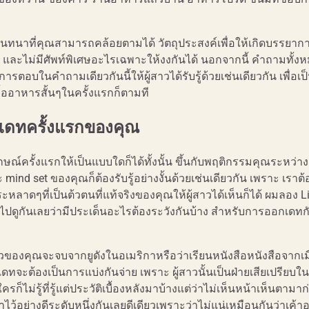
ารสนทนาที่คุณสามารถคล้อยตามได้ วัตถุประสงค์เพื่อให้เกิดบรรยาก
จง และไม่มีศัพท์พิเศษอะไรเฉพาะให้งงกันได้ นอกจากนี้ คำถามทั้งห
รตอบในคำถามเดียวกันนี้ให้ผู้สาวได้รับรู้ด้วยเช่นเดียวกัน เพื่อเ
มื้ออาหารสั้นๆในครั้งแรกก็ตามที
เดทครั้งแรกของคุณ
กษณ์ครั้งแรกให้เป็นแบบใดก็ได้ทั้งนั้น ขึ้นกับพฤติกรรมคุณระหว่า
ะ mind set ของคุณก็ต้องรับรู้อย่างงั้นด้วยเช่นเดียวกัน เพราะ เราต
ประหลาดๆที่เป็นต้วตนที่แท้จริงของคุณให้ผู้สาวได้เห็นก็ได้ ผมลอง L
งไปดูกันเลยว่ามีประเด็นอะไรต้องระวังกันบ้าง สำหรับการออกเดทกั
าวของคุณจะจบจากยูดังในอเมริกาหรือว่าเรียนหนังสือหนังสือจากเม
รเดทจะต้องเป็นการแบ่งกันจ่าย เพราะ ผู้สาวนั้นเป็นฝ่ายเสียเปรียบใ
ก็ไม่รู้ที่รู้แต่ประวัติเบื้องหลังมาบ้างแต่ว่าไม่เห็นหน้าเห็นตามาก
าไว้อย่างดีระดับหนึ่งกันเลยดีเดียวเพราะว่าไม่แน่เหมือนกันว่าเค้