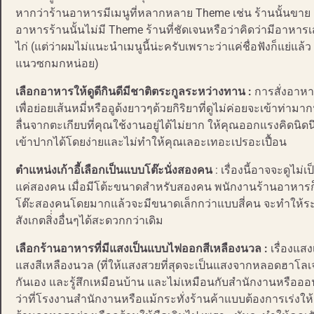
หากว่าร้านอาหารมีเมนูที่หลากหลาย Theme เช่น ร้านนั้นขาย 
อาหารร้านนั้นไม่มี Theme ร้านที่ชัดเจนหรือว่าคิดว่ามีอาหาร
ไก่ (แต่ว่าผมไม่แนะนำเมนูนี้น่ะครับเพราะว่าแค่ชื่อฟังก็แย่
แนวซกมกหน่อย)
เลือกอาหารให้ดูดีกินดีมีชาติตระกูลระหว่างทาน :
การสั่งอาหาร
เพื่อย่อยเส้นหมี่หรืออูด้งยาวๆด้วยกิริยาที่ดูไม่ค่อยจะเข้
ลื่นจากตะเกียบที่คุณใช้งานอยู่ได้ไม่ยาก ให้คุณออกแรงคิดนิ
เข้าปากได้โดยง่ายและไม่ทำให้คุณเลอะเทอะเปรอะเปื้อน
ตำแหน่งเก้าอี้เลือกเป็นแบบโต๊ะนั่งสองคน
: เรื่องนี้อาจจะดูไม
แค่สองคน เมื่อมีโต้ะขนาดสำหรับสองคน พนักงานร้านอาหารก็จะเ
โต๊ะสองคนโดยมากแล้วจะมีขนาดเล็กกว่าแบบสี่คน จะทำให้ระย
สังเกตสิ่่งอื่นๆได้สะดวกกว่าเดิม
เลือกร้านอาหารที่มีแสงเป็นแบบไฟออกสีเหลืองนวล :
เรื่องแส
แสงสีเหลืองนวล (ที่ให้แสงสวยที่สุดจะเป็นแสงจากหลอดฮาโลเจนท
กันเอง และรู้สึกเหมือนบ้าน และไม่เหมือนกับสำนักงานหรือออ
ว่าที่โรงงานสำนักงานหรือแม้กระทั่งร้านค้าแบบต้องการเร่งให้