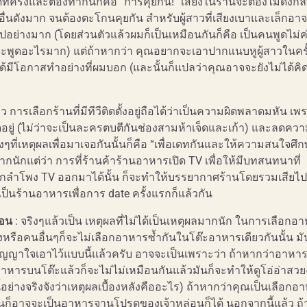
ทครั้งและต้องทำกันก็คือ “การคุยกัน!” เสียงในร้านจะต้องไม่ดัง
ะอื่นดังมาก จนต้องตะโกนคุยกัน สำหรับผู้สาวที่เสียงเบาและเล็กอาจ
ปอย่างมาก (โดยส่วนตัวแล้วผมก็เป็นเหมือนกันก็คือ เป็นคนพูดไม่ค
ากจะพูดอะไรมาก) แต่ถ้าหากว่า คุณอยากจะเอาปากแนบหูผู้สาวในครั
อได้มีโอกาสทำอย่างที่ผมบอก (และนั้นก็แปลว่าคุณอาจจะยังไม่ได้คิด
ว การเลือกร้านที่มีทีวีติดตั้งอยู่ถือได้ว่าเป็นความผิดพลาดมหัน เ
ิดอยู่ (ไม่ว่าจะเป็นละครตบตีกันช่องสามห้าเจ็ดและเก้า) และลดค
ที่เหตุผลเพื่อมาเจอกันนั้นก็คือ “เพื่อเดทกันและให้ความสนใจศึก
กนักแต่ว่า การที่ร้านค้าร้านอาหารเปิด TV เพื่อให้มีบทสนทนาที่
อกลำโพง TV ออกมาได้นั้น ก็จะทำให้บรรยากาศร้านโดยรวมเสียไป
อกเป็นร้านอาหารเพื่อการ date ครั้งแรกก็แล้วกัน
่อน
: จริงๆแล้วเป็น เหตุผลที่ไม่ได้เป็นเหตุผลมากนัก ในการเลือกอ
รือคนอื่นๆก็จะไม่เลือกอาหารซ้ำกันในโต๊ะอาหารเดียวกันนั้น มัน
ัญญาใจเอาไว้แบบนี้แล้วครับ อาจจะเป็นเพราะว่า ถ้าหากว่าอาหา
 ดูอาหารบนโต๊ะแล้วก็จะไม่ไม่เหมือนกันแล้วมันก็จะทำให้ดูโอ่อ่าส
่องนี้อย่างจริงจังว่าเหตุผลเบื้องหลังคืออะไร) ถ้าหากว่าคุณเป็นเลือกอ
่งมันก็อาจจะเป็นอาหารจานโปรดของเจ้าหล่อนก็ได้ นอกจากนี้แล้ว ถ้