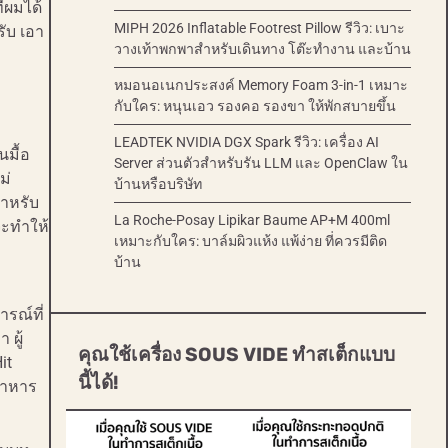
่ผมได้
MIPH 2026 Inflatable Footrest Pillow รีวิว: เบาะ
ับ เอา
วางเท้าพกพาสำหรับเดินทาง โต๊ะทำงาน และบ้าน
หมอนอเนกประสงค์ Memory Foam 3-in-1 เหมาะ
กับใคร: หนุนเอว รองคอ รองขา ให้พักสบายขึ้น
LEADTEK NVIDIA DGX Spark รีวิว: เครื่อง AI
นมื้อ
Server ส่วนตัวสำหรับรัน LLM และ OpenClaw ใน
ม่
บ้านหรือบริษัท
สำหรับ
La Roche-Posay Lipikar Baume AP+M 400ml
จะทำให้
เหมาะกับใคร: บาล์มผิวแห้ง แพ้ง่าย ที่ควรมีติด
บ้าน
รณ์ที่
 ผู้
คุณใช้เครื่อง SOUS VIDE ทำสเต็กแบบ
it
นี้ได้!
งอาหาร