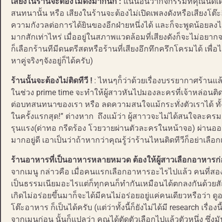
เสียงในร้านจะต้องไม่ดังมากนัก :
แน่นอนว่ากิจกรรมที่คุณนัดเด
สนทนานั้น หรือ เสียงในร้านจะต้องไม่เปิดเพลงดังหรือเสียงโต๊
ความกังวลต่อการได้ยินของอีกฝ่ายหนึ่งได้ และก็จะพูดน้อยลงไ
มากสักเท่าไหร่ เมื่ออยู่ในสภาพแวดล้อมที่เสียงดังก็จะไม่อย
ก็เลือกร้านทีมีดนตรีสดหรือร้านที่เสียงอึกทึกครึกโครมได้ เพื่
หาคู่จริงๆจังอยู่ก็ได้ครับ)
ร้านนั้นจะต้องไม่ติดทีวี !
: ไหนๆก็่ว่าด้วยเรื่องบรรยากาศร้านแล้
ในช่วง prime time จะทำให้ผู้สาวหันไปมองละครที่เจ้าหล่อนต
ต่อบทสนทนาของเรา หรือ ลดความสนใจแม้กระทั่งตัวเราได้ ทั้งๆ
ในครั้งแรกสุด!” ต่างหาก ถึงแม้ว่า ผู้สาาวจะไม่ได้สนใจละครมา
รุนแรง(ด่าทอ กรีดร้อง โวยวายผ่านตัวละครในหน้าจอ) ผ่านอ
มากอยู่ดี เอาเป็นว่าถ้าหากว่าคุณรู้ว่าร้านไหนติดทีวีก็อย่าเลื
ร้านอาหารที่เป็นอาหารหลายหมวด ต้องให้ผู้สาวเลือกอาหารก
จากเมนู กล่าวคือ เมื่อคนแรกเลือกอาหารอะไรไปแล้ว คนที่สองห
เป็นธรรมเนียมอะไรแต่ก็ทุกคนก็ทำกันเหมือนได้ตกลงกันด้วยส
เกิดไม่อร่อยขึ้นมาก็จะได้มีคนไม่อร่อยอยู่แค่คนเดียวหรือว่า
โต๊ะอาหาร ก็เป็นได้ครับ (แต่ว่าทั้งนี้ก็ยังไม่ได้มี research เรื
จากเมนูก่อน นั้นก็แปลว่า คุณได้ตัดตัวเลือกไปแล้วตัวหนึ่ง ซึ