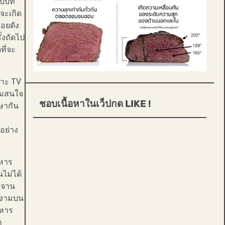
กลบบท
จะเกิด
่อยดัง
้งถัดไป
ที่จะ
พราะ TV
วามสนใจ
ชอบเนื้อหาในเว็ปกด LIKE !
ษากัน
อย่าง
าหาร
ไม่ได้
รจาน
วยงามบน
าหาร
า