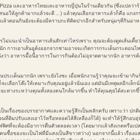
Pizza และอาหารไทยและอาหารญี่ปุ่นในร้านเดียวกัน (ซึ่งแปลว่าร
เสนอให้ลูกค้ามากแล้วจะดี … ) แล้วคุณเลือกอาหารแล้วก็คือ แกงกร
แล้ว แล้วตอนกินยังจะต้องมีคราบกะทิติดปากอีกสำหรับหนุ่มๆที่กินอ
ไม่แนะนำเป็นอาหารเส้นสักเท่าไหร่เพราะ คุณจะต้องดูดเส้นเคี้ยวเ
าท่ามากนัก การเอาเส้นอูด้งออกจากชามอาจจะเกิดการกระเด็นกระดอนไ
ดนึงว่า อาหารมื้อนี้อาการในการกินต้องไม่อุจาดตามากนัก อาหารต
่เป็นประเด็นมากนัก เพราะยังไงซะ เมื่อพนักงานรู้ว่าคุณจะเข้ามากิน
ลือกโต๊ะให้เหมาะกับคุณอยู่แล้วนั่นเอง แต่มันมีเหตุผลอีกเล็กน้
ะห่างระหว่างคุณทั้งสองคนใกล้มากขึ้น ทำให้คุณคุยได้สะดวกขึ
งเป็นเรื่องของบรรยากาศและความรู้สึกเป็นหลักครับ เพราะว่า ปกติ
ี่ดิมปรับแสงเอาไว้หรือหลอดไส้สีเหลืองก็ได้) จะทำให้รู้สึกอบอุ่
ฟฟิศที่จะต้องมีอาการตื่นตัวตลอดเวลา (โดยมากแล้วสังเกตหรือเปล
คนซื้อของจะเป็นไฟที่มีแสงเป็นสีขาวสว่าง) นอกจากนี้แล้ว เรื่อง