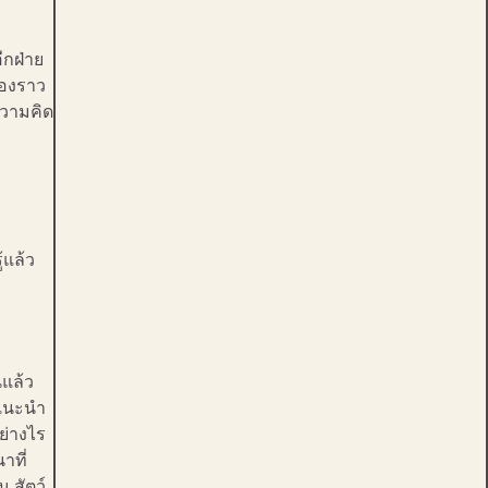
ีกฝ่าย
ื่องราว
ีความคิด
้แล้ว
นแล้ว
่แนะนำ
อย่างไร
าที่
 สัตว์