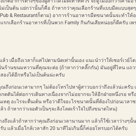
เกตอาการต่างๆของผู้สาวได้ไม่ดีเท่าที่ควร จะดูไม่ออกว่าเค้ามีอ
เป็นต้น แย่กว่านั้นก็คือ ถ้าหากว่าคุณเลือกร้านที่แบบมืดแบบสุดๆ
เป็น Pub & Restaurantก็ตาม) อาการร้านอาหารมืดขนาดนั้นจะทำให้
้งแรกเลือกร้านอาหารที่เป็นพวก Family กินกันเสียหน่อยก็ดีครับ เพ
้แล้ว เมื่อถึงเวลาก็แค่ไปตามนัดเท่านั้นเอง แนะนำว่าให้เซอร์เวย์
เป็นร้านขนมหวานที่คุณจะต่อ (ถ้าหากว่าคลิ๊กกัน) มันอยู่ที่ไหน แถวน
องได้อีกหรือไม่เป็นต้นน่ะครับ
าคุณถึงก่อนเวลามากๆ ไม่ต้องโทรไปหาผู้สาวบอกว่าถึงแล้วน่ะครับ
กกดดันได้ต่อการเดินทางเนื่องจากไม่อยากจะให้อีกฝ่ายหนึ่งรอ หรื
ินเหตุ อะไรจะตื่นเต้น หรือว่าดีใจอะไรขนาดนั้นที่ต้องไปก่อนเวลา
แล้ว ถ้าหากว่าเจอตัวเป็นๆจะลิงโลดเร้าใจไปถึงขนาดไหน)
างถึงแล้วถ้าหากว่าคุณถึงก่อนเวลานานมาก แล้วก็ใช้เวลาว่างๆนั้น
 แล้วเมื่อใกล้เวลาสัก 20 นาทีไม่เกินนี้ก็ค่อยโทรบอกได้ครับ