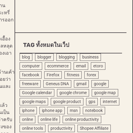
้าน
ะหรี่
าหารออก
อื้อง
TAG ทั้งหมดในเว็ป
หลหลุด
้องเอา
blog
blogger
blogging
business
computer
ecommerce
email
etoro
ร้านเค้า
facebook
Firefox
fitness
forex
อยว่า
freeware
Geneus DNA
gmail
google
้นและ
Google calendar
google chrome
google map
google maps
google product
gps
internet
แล้ว
iphone
iphone app
msn
notebook
นเป็น
่าครับ
online
online life
online productivity
แสงของ
online tools
productivity
Shopee Affiliate