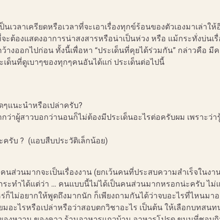
ด้เป็นเวลาเครียดหรือเวลาที่จะเอาเรื่องทุกข์ร้อนของตัวเองมาเล่าให้อ
็นที่จะต้องแสดงอาการน่าสงสารหรือน่าเป็นห่วง หรือ แม้กระทั่งบ่นเร
กว้างออกไปก่อน ทั้งนี้เพื่อหา “ประเด็นที่คุยได้ร่วมกัน” กล่าวคือ ม
ด็นที่ดูเบาๆของทุกๆคนอันได้แก่ ประเด็นต่อไปนี้
็ดๆแนะนำหรือเปล่าครับ?
กว่าผู้สาวบอกว่านอนก็ไม่ต้องมีประเด็นอะไรต่อครับผม เพราะว่ารู
ะครับ ? (แอบสืบประวัติเล็กน้อย)
ับคนส่วนมากจะเป็นเรื่องงาน (ยกเว้นคนที่ประสบความสำเร็จในงา
ระทำได้แต่ว่า … คนแบบนี้ไม่ได้เป็นคนส่วนมากหรอกน่ะครับ ไม
่าไหร่ก็ไม่อยากให้พูดถึงมากนัก ก็เพียงถามกันได้ว่าจบอะไรที่ไหนมา
ตินิยมอะไรหรือเปล่าหรือว่าสอบตกวิชาอะไร เป็นต้น ให้เลือกบทสนทน
จะเป็นของหวาน ของคาว ร้านอาหารแถวบ้าน อาหารโปรด ขนมที่ชอบกิน