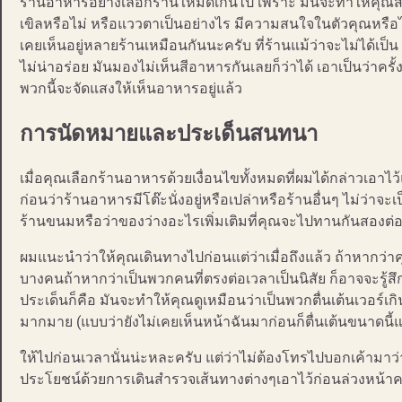
ร้านอาหารอย่างเลือกร้านให้มืดเกินไป เพราะ มันจะทำให้คุณสัง
เขิลหรือไม่ หรือแววตาเป็นอย่างไร มีความสนใจในตัวคุณหรือไม่
เคยเห็นอยู่หลายร้านเหมือนกันนะครับ ที่ร้านแม้ว่าจะไม่ได้
ไม่น่าอร่อย มันมองไม่เห็นสีอาหารกันเลยก็ว่าได้ เอาเป็นว่าครั
พวกนี้จะจัดแสงให้เห็นอาหารอยู่แล้ว
การนัดหมายและประเด็นสนทนา
เมื่อคุณเลือกร้านอาหารด้วยเงื่อนไขทั้งหมดที่ผมได้กล่าวเอาไว
ก่อนว่าร้านอาหารมีโต๊ะนั่งอยู่หรือเปล่าหรือร้านอื่นๆ ไม่ว่าจะ
ร้านขนมหรือว่าของว่างอะไรเพิ่มเติมที่คุณจะไปทานกันสองต่อส
ผมแนะนำว่าให้คุณเดินทางไปก่อนแต่ว่าเมื่อถึงแล้ว ถ้าหากว่
บางคนถ้าหากว่าเป็นพวกคนที่ตรงต่อเวลาเป็นนิสัย ก็อาจจะรู้สึ
ประเด็นก็คือ มันจะทำให้คุณดูเหมือนว่าเป็นพวกตื่นเต้นเวอร์เก
มากมาย (แบบว่ายังไม่เคยเห็นหน้าฉันมาก่อนก็ตื่นเต้นขนาดนี้
ให้ไปก่อนเวลานั่นน่ะหละครับ แต่ว่าไม่ต้องโทรไปบอกเค้ามาว่
ประโยชน์ด้วยการเดินสำรวจเส้นทางต่างๆเอาไว้ก่อนล่วงหน้าครับ