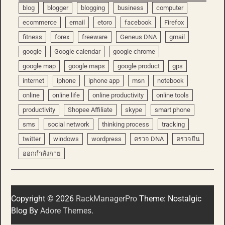
blog
blogger
blogging
business
computer
ecommerce
email
etoro
facebook
Firefox
fitness
forex
freeware
Geneus DNA
gmail
google
Google calendar
google chrome
google map
google maps
google product
gps
internet
iphone
iphone app
msn
notebook
online
online life
online productivity
online tools
productivity
Shopee Affiliate
skype
smart phone
sms
social network
thinking process
tracking
twitter
windows
wordpress
ตรวจ DNA
ตรวจยีน
ออกกำลังกาย
Copyright © 2026
RackManagerPro
Theme: Nostalgic
Blog By
Adore Themes
.