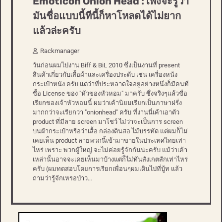
Emoticon Onion Head : เพิ่งจะรู้ว่า
มันชื่อแบบนี้ทีนี้ก็หาโหลดได้ไม่ยาก
แล้วล่ะครับ
Rackmanager
วันก่อนผมไปงาน Biff & BiL 2010 ซึ่งเป็นงานที่ present
สินค้าเกี่ยวกับเสื้อผ้าและเครื่องประดับ เช่น เครื่องหนัง
กระเป๋าหนัง ครับ แต่ว่าที่ประหลาดใจอยู่อย่างหนึ่งก็มีคนที่
ซื้อ License ของ "หัวของหัวหอม" มาครับ ซึ่งจริงๆแล้วชื่อ
เรียกของเจ้าหัวหอมนี้ ผมว่าเค้านิยมเรียกเป็นภาษาฝรั่ง
มากกว่าจะเรียกว่า "onionhead" ครับ ที่งานนี่เค้าเอาตัว
product ที่มีลาย screen มาโชว์ ไม่ว่าจะเป็นการ screen
บนผ้ากระเป๋าหรือว่าเสื้อ กล่องดินสอ ไม้บรรทัด แต่ผมก็ไม่
เคยเห็น product ลายพวกนี้เข้ามาขายในประเทศไทยเท่า
ไหร่ เพราะ พวกผู้ใหญ่ จะไม่ค่อยรู้จักกันน่ะครับ แม้ว่าเค้า
เหล่านั้นอาจจะเคยเห็นมาบ้างแต่ก็ไม่ทันสังเกตสักเท่าไหร่
ครับ (ผมทดสอบโดยการเรียกเพื่อนๆผมเดินไปที่บู้ท แล้ว
ถามว่ารู้จักเหรอป่าว…