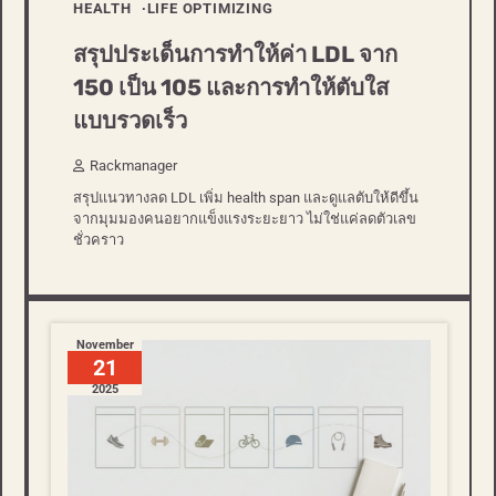
HEALTH
LIFE OPTIMIZING
สรุปประเด็นการทำให้ค่า LDL จาก
150 เป็น 105 และการทำให้ตับใส
แบบรวดเร็ว
Rackmanager
สรุปแนวทางลด LDL เพิ่ม health span และดูแลตับให้ดีขึ้น
จากมุมมองคนอยากแข็งแรงระยะยาว ไม่ใช่แค่ลดตัวเลข
ชั่วคราว
November
21
2025