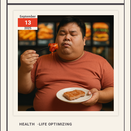
September
13
2025
HEALTH
LIFE OPTIMIZING