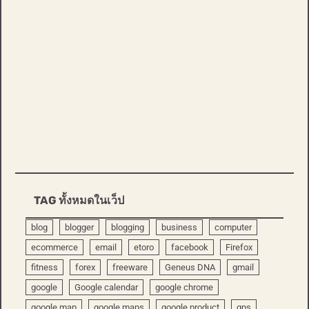
TAG ทั้งหมดในเว็ป
blog
blogger
blogging
business
computer
ecommerce
email
etoro
facebook
Firefox
fitness
forex
freeware
Geneus DNA
gmail
google
Google calendar
google chrome
google map
google maps
google product
gps